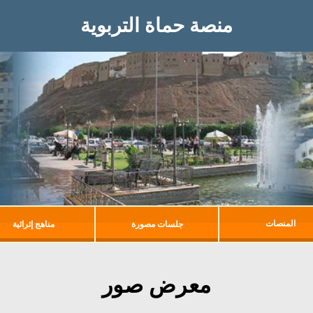
منصة حماة التربوية
المنصات
جلسات مصورة
مناهج إثرائية
معرض صور