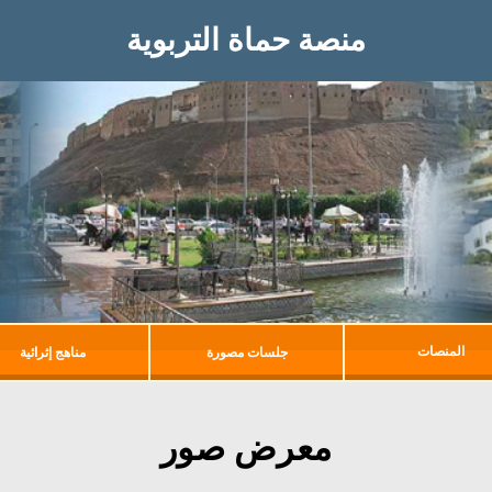
منصة حماة التربوية
المنصات
جلسات مصورة
مناهج إثرائية
معرض صور