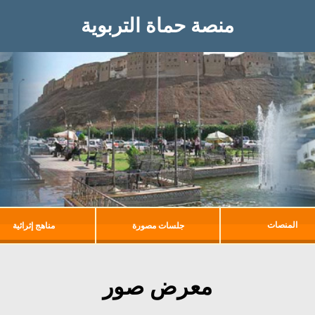
منصة حماة التربوية
المنصات
جلسات مصورة
مناهج إثرائية
معرض صور