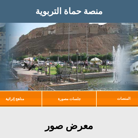
منصة حماة التربوية
المنصات
جلسات مصورة
مناهج إثرائية
معرض صور